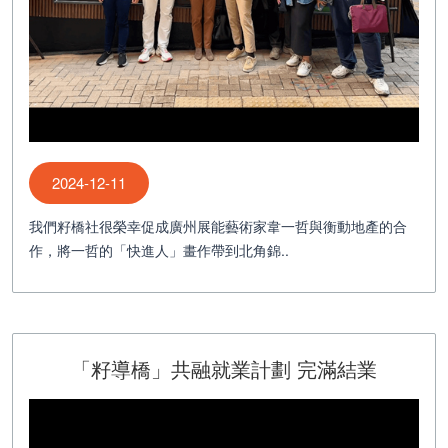
2024-12-11
我們籽橋社很榮幸促成廣州展能藝術家韋一哲與衡動地產的合
作，將一哲的「快進人」畫作帶到北角錦..
「籽導橋」共融就業計劃 完滿結業