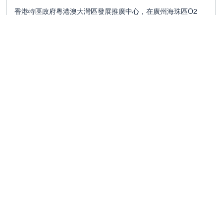
香港特區政府粵港澳大灣區發展推廣中心，在廣州海珠區O2
Park創客公園，成功舉辦了「初創..
籽橋社聯同周大福義工隊攜手走進「都市綠
洲」，共同參與了一場別具意義的社區活
動。