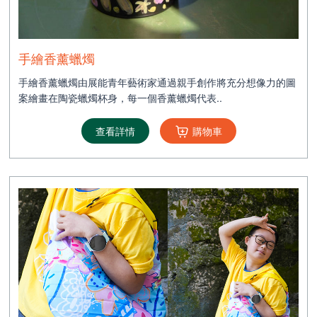
手繪香薰蠟燭
手繪香薰蠟燭由展能青年藝術家通過親手創作將充分想像力的圖
案繪畫在陶瓷蠟燭杯身，每一個香薰蠟燭代表..
查看詳情
購物車