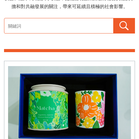
擔和對共融發展的關注，帶來可延續且積極的社會影響。
手繪香薰蠟燭
收納式環保袋
四季絲巾
保溫水樽
藍屋雨傘
茶葉
禮盒