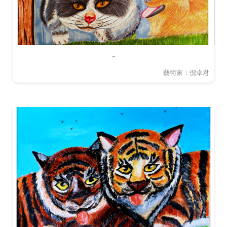
-
藝術家：倪卓君