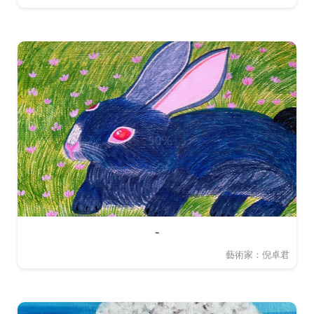
-
藝術家：倪卓君