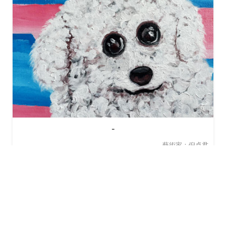
-
藝術家：倪卓君