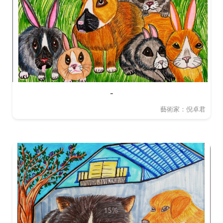
-
藝術家：倪卓君