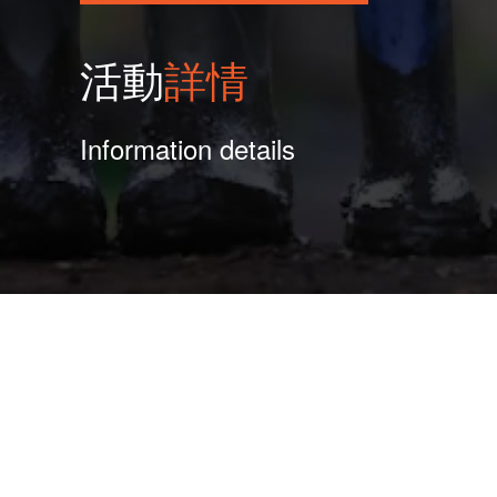
活動
詳情
Information details