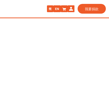
我要捐款
简
EN