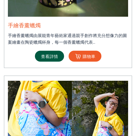
手繪香薰蠟燭
手繪香薰蠟燭由展能青年藝術家通過親手創作將充分想像力的圖
案繪畫在陶瓷蠟燭杯身，每一個香薰蠟燭代表..
查看詳情
購物車