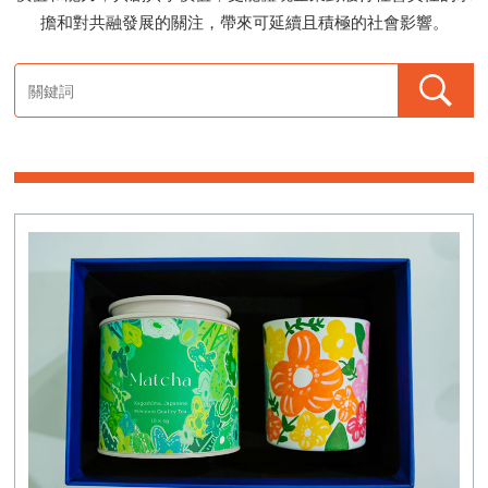
擔和對共融發展的關注，帶來可延續且積極的社會影響。
手繪香薰蠟燭
收納式環保袋
四季絲巾
保溫水樽
藍屋雨傘
茶葉
禮盒