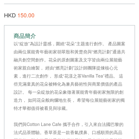
HKD
150.00
商品簡介
以“綻放”為設計靈感，圍繞“花朵”主题進行創作。 產品圖案
由兩位展能青年藝術家胡翠殷和黃楚堯與“燃亮計劃”通過共
融共創空間創作。花朵的原創圖案及文字皆由兩位展能藝
術家親自繪製， 經由“燃亮計劃”設計師團隊提煉核心元
素，進行二次創作， 形成“花漾之茶Vanilla Tea”禮品。 這
些充滿童真的花朵被轉化為兼具藝術性與商業價值的產品
設計。 每一朵綻放的花朵象徵著展能青年藝術家無限的創
造力， 如同花朵般絢爛地生長， 希望每位展能藝術家的獨
特才華都值得被看見與珍藏。
我們與Cotton Lane Cafe 攜手合作，引入來自法國巴黎的
法式品茶體驗。香草茶是一款香氣撲鼻、口感順滑的高品