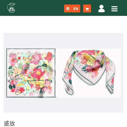
简
EN
盛放