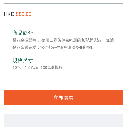
HKD
880.00
商品簡介
當花朵盛開時， 整個世界仿佛被絢麗的色彩所填满， 無論
是花朵還是爱，它們都是生命中最美好的禮物。
規格尺寸
107cm*107cm. 100%桑蟬絲
立即購買